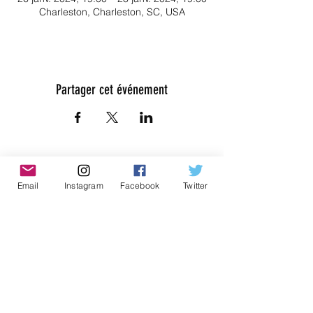
Charleston, Charleston, SC, USA
Partager cet événement
Email
Instagram
Facebook
Twitter
Don't Miss Out on Myrmidon
Basketball
Stay up to date